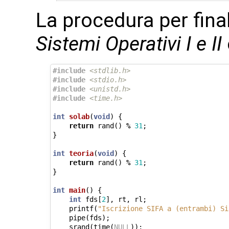
La procedura per final
Sistemi Operativi I e II
#include
<stdlib.h>
#include
<stdio.h>
#include
<unistd.h>
#include
<time.h>
int
solab
(
void
)
{
return
rand
()
%
31
;
}
int
teoria
(
void
)
{
return
rand
()
%
31
;
}
int
main
()
{
int
fds
[
2
],
rt
,
rl
;
printf
(
"Iscrizione SIFA a (entrambi) Si
pipe
(
fds
);
srand
(
time
(
NULL
));