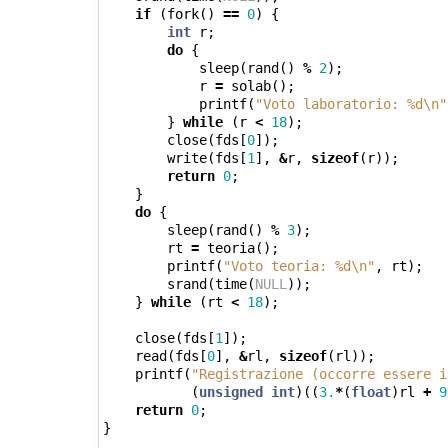
if
(
fork
()
==
0
)
{
int
r
;
do
{
sleep
(
rand
()
%
2
);
r
=
solab
();
printf
(
"Voto laboratorio: %d
\n
"
}
while
(
r
<
18
);
close
(
fds
[
0
]);
write
(
fds
[
1
],
&
r
,
sizeof
(
r
));
return
0
;
}
do
{
sleep
(
rand
()
%
3
);
rt
=
teoria
();
printf
(
"Voto teoria: %d
\n
"
,
rt
);
srand
(
time
(
NULL
));
}
while
(
rt
<
18
);
close
(
fds
[
1
]);
read
(
fds
[
0
],
&
rl
,
sizeof
(
rl
));
printf
(
"Registrazione (occorre essere i
(
unsigned
int
)((
3.
*
(
float
)
rl
+
9
return
0
;
}