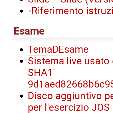
Riferimento istruz
Esame
TemaDEsame
Sistema live usato
SHA1
9d1aed82668b6c9
Disco aggiuntivo p
per l'esercizio JOS