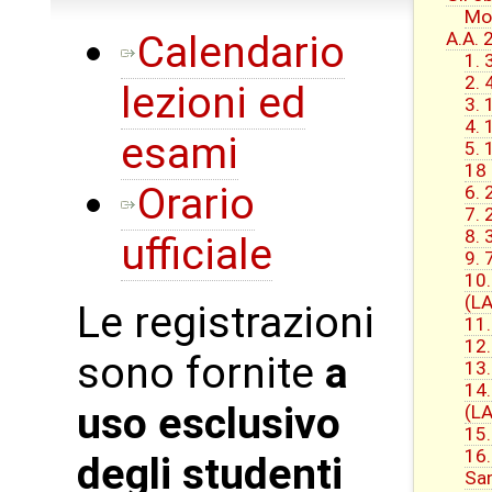
Mo
Calendario
A.A.
1. 
2. 
lezioni ed
3. 
4. 
esami
5. 
18
Orario
6. 
7. 
8. 
ufficiale
9. 
10.
(L
Le registrazioni
11.
12.
sono fornite
a
13.
14.
uso esclusivo
(L
15.
16.
degli studenti
San