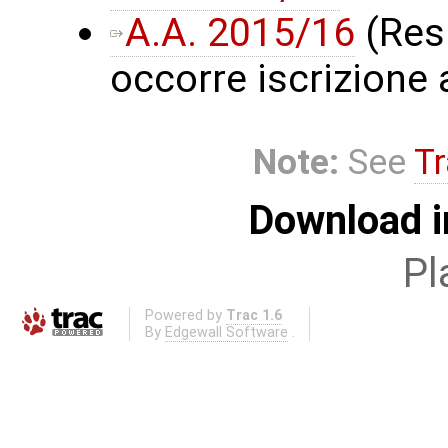
A.A. 2015/16
(Resp
occorre iscrizione 
Note:
See
Tr
Download i
Pl
Powered by
Trac 1.6
By
Edgewall Software
.