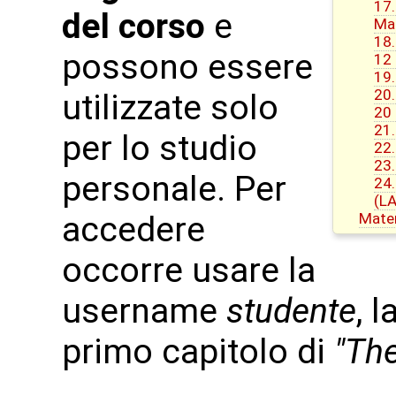
17.
del corso
e
Mau
18.
possono essere
12
19.
20.
utilizzate solo
20
21.
per lo studio
22.
23.
personale. Per
24.
(L
accedere
Mater
occorre usare la
username
studente
, 
primo capitolo di
"Th