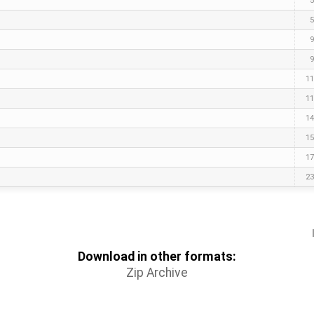
5
5
9
9
11
11
14
15
17
23
Download in other formats:
Zip Archive