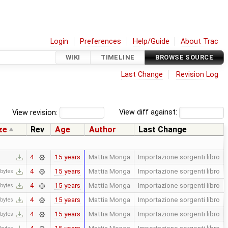
Login
Preferences
Help/Guide
About Trac
WIKI
TIMELINE
BROWSE SOURCE
Last Change
Revision Log
View revision:
View diff against:
ze
Rev
Age
Author
Last Change
15 years
Mattia Monga
Importazione sorgenti libro
4
15 years
Mattia Monga
Importazione sorgenti libro
4
 bytes
15 years
Mattia Monga
Importazione sorgenti libro
4
 bytes
15 years
Mattia Monga
Importazione sorgenti libro
4
bytes
15 years
Mattia Monga
Importazione sorgenti libro
4
bytes
15 years
Mattia Monga
Importazione sorgenti libro