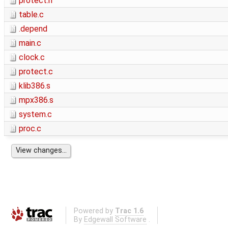
protect.h
table.c
.depend
main.c
clock.c
protect.c
klib386.s
mpx386.s
system.c
proc.c
Powered by
Trac 1.6
By
Edgewall Software
.