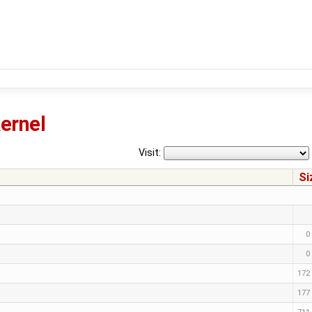
ernel
Visit:
Si
0
0
172 
177 