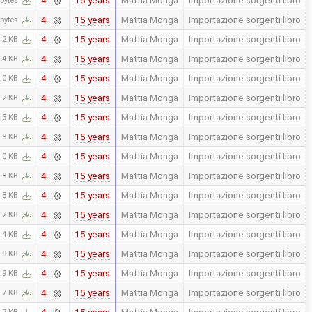
4
bytes
15 years
Mattia Monga
Importazione sorgenti libro
4
bytes
15 years
Mattia Monga
Importazione sorgenti libro
4
.2 KB
15 years
Mattia Monga
Importazione sorgenti libro
4
.4 KB
15 years
Mattia Monga
Importazione sorgenti libro
4
.0 KB
15 years
Mattia Monga
Importazione sorgenti libro
4
.2 KB
15 years
Mattia Monga
Importazione sorgenti libro
4
.3 KB
15 years
Mattia Monga
Importazione sorgenti libro
4
.8 KB
15 years
Mattia Monga
Importazione sorgenti libro
4
.0 KB
15 years
Mattia Monga
Importazione sorgenti libro
4
.8 KB
15 years
Mattia Monga
Importazione sorgenti libro
4
.8 KB
15 years
Mattia Monga
Importazione sorgenti libro
4
.2 KB
15 years
Mattia Monga
Importazione sorgenti libro
4
.4 KB
15 years
Mattia Monga
Importazione sorgenti libro
4
.8 KB
15 years
Mattia Monga
Importazione sorgenti libro
4
.9 KB
15 years
Mattia Monga
Importazione sorgenti libro
4
.7 KB
15 years
Mattia Monga
Importazione sorgenti libro