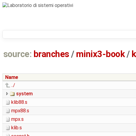
source:
branches
/
minix3-book
/
k
Name
../
system
klib88.s
mpx88.s
mpx.s
klib.s