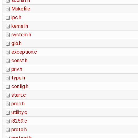
sconst.h
Makefile
ipc.h
kernel.h
system.h
glo.h
exception.c
const.h
priv.h
type.h
config.h
start.c
proc.h
utility.c
i8259.c
proto.h